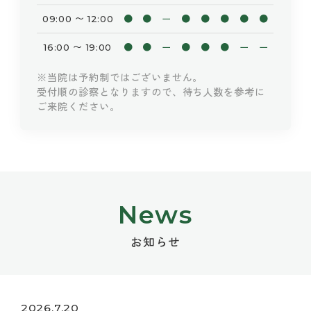
●
●
ー
●
●
●
●
●
09:00 〜 12:00
●
●
ー
●
●
●
ー
ー
16:00 〜 19:00
※当院は予約制ではございません。
受付順の診察となりますので、待ち人数を参考に
ご来院ください。
News
お知らせ
2026.7.20