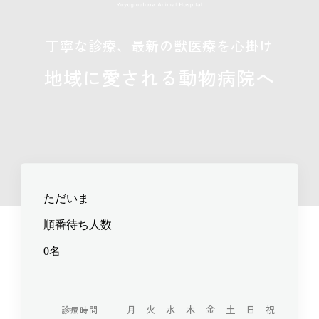
丁寧な診療、最新の獣医療を心掛け
地域に愛される動物病院へ
月
火
水
木
金
土
日
祝
診療時間