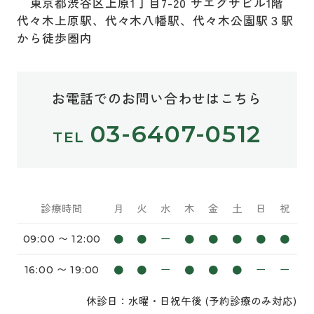
東京都渋谷区上原1丁目7-20 サエグサビル1階
代々木上原駅、代々木八幡駅、代々木公園駅３駅
から徒歩圏内
お電話でのお問い合わせはこちら
03-6407-0512
診療時間
月
火
水
木
金
土
日
祝
●
●
ー
●
●
●
●
●
09:00 〜 12:00
●
●
ー
●
●
●
ー
ー
16:00 〜 19:00
休診日：水曜・日祝午後 (予約診療のみ対応)